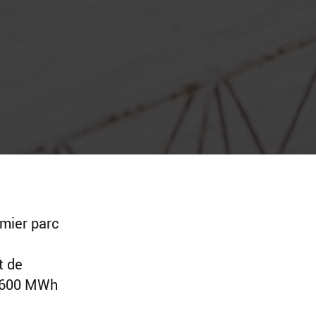
emier parc
t de
; 600 MWh