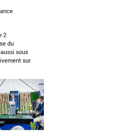
dance
e 2
ise du
-aussi sous
sivement sur