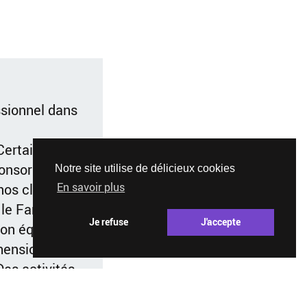
ssionnel dans
Certains de
onsorisé.
Notre site utilise de délicieux cookies
En savoir plus
os clients.
le Family
Je refuse
J'accepte
son équipe de
ension » à la
Des activités