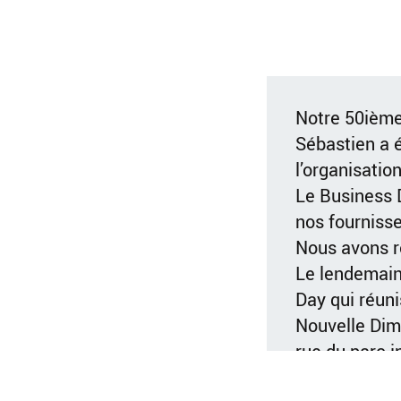
Notre 50ième 
Sébastien a é
l’organisation
Le Business D
nos fournisse
Nous avons r
Le lendemain
Day qui réuni
Nouvelle Dime
rue du parc i
pour tous les