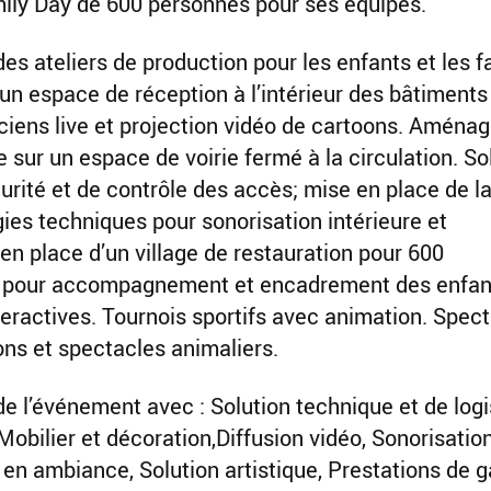
ily Day de 600 personnes pour ses équipes.
 des ateliers de production pour les enfants et les f
 espace de réception à l’intérieur des bâtiments
iens live et projection vidéo de cartoons. Aména
e sur un espace de voirie fermé à la circulation. So
urité et de contrôle des accès; mise en place de l
gies techniques pour sonorisation intérieure et
en place d’un village de restauration pour 600
f pour accompagnement et encadrement des enfant
teractives. Tournois sportifs avec animation. Spec
ons et spectacles animaliers.
de l’événement avec : Solution technique et de logi
Mobilier et décoration,Diffusion vidéo, Sonorisatio
 en ambiance, Solution artistique, Prestations de 