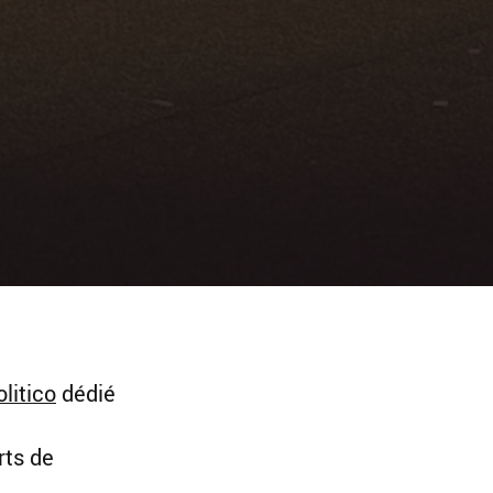
litico
dédié
rts de